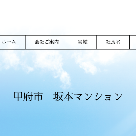
ホーム
会社ご案内
実績
社長室
会社案内
建築設計の流れ・手順
設計デザイン料について
工事監理の進捗状況
設計・デザイン建築実績
works（設計実績一覧
耐震診断実績
吉野聡のプロ
ブログ
表）
甲府市 坂本マンション