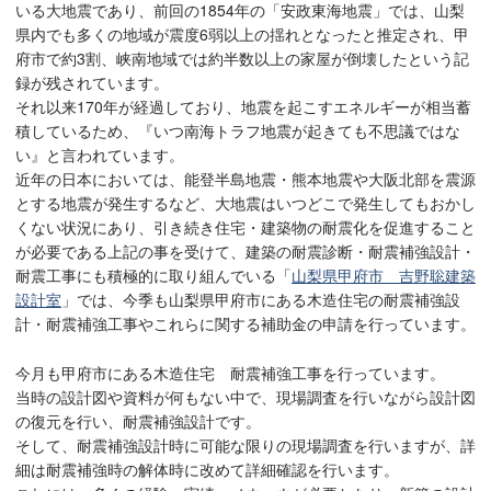
いる大地震であり、前回の1854年の「安政東海地震」では、山梨
県内でも多くの地域が震度6弱以上の揺れとなったと推定され、甲
府市で約3割、峡南地域では約半数以上の家屋が倒壊したという記
録が残されています。
それ以来170年が経過しており、地震を起こすエネルギーが相当蓄
積しているため、『いつ南海トラフ地震が起きても不思議ではな
い』と言われています。
近年の日本においては、能登半島地震・熊本地震や大阪北部を震源
とする地震が発生するなど、大地震はいつどこで発生してもおかし
くない状況にあり、引き続き住宅・建築物の耐震化を促進すること
が必要である上記の事を受けて、建築の耐震診断・耐震補強設計・
耐震工事にも積極的に取り組んでいる「
山梨県甲府市 吉野聡建築
設計室
」では、今季も山梨県甲府市にある木造住宅の耐震補強設
計・耐震補強工事やこれらに関する補助金の申請を行っています。
今月も甲府市にある木造住宅 耐震補強工事を行っています。
当時の設計図や資料が何もない中で、現場調査を行いながら設計図
の復元を行い、耐震補強設計です。
そして、耐震補強設計時に可能な限りの現場調査を行いますが、詳
細は耐震補強時の解体時に改めて詳細確認を行います。