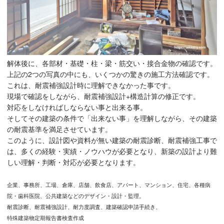
解体後に、各部材・基礎・柱・梁・筋交い・接合金物の確認です。
上記の2つの写真の中にも、いくつかの驚きの施工方法確認です。
これは、耐震補強設計時に理解できなかった事です。
現場で確認をしながら、耐震補強設計+構造計算の修正です。
対応をしなければしならない事と出来る事。
そしてその建築の条件で「出来ない事」を理解しながら、その建築
の耐震基準を満足させています。
このように、設計図や資料が無い建築の耐震診断、耐震補強工事で
は、多くの経験・実績・ノウハウが必要となり、新築の設計より難
しい理解・判断・対応が必要となります。
企業、事務所、工場、倉庫、店舗、飲食店、アパート、マンション、住宅、各種病
院・歯科医院、公共建築などのデザイン・設計・監理。
耐震診断、耐震補強設計、耐力度調査、建築確認申請手続き、
特殊建築物定期報告書検査作成