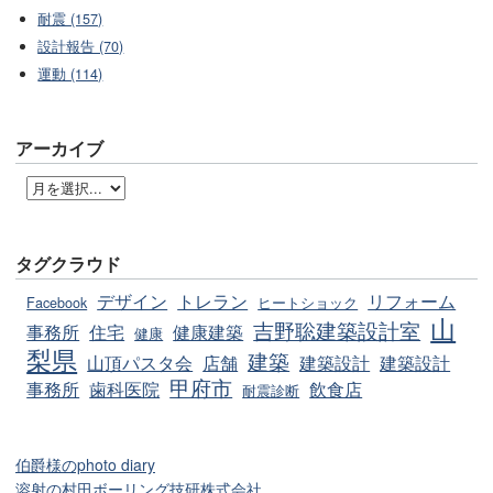
耐震 (157)
設計報告 (70)
運動 (114)
アーカイブ
タグクラウド
デザイン
トレラン
リフォーム
Facebook
ヒートショック
山
吉野聡建築設計室
事務所
住宅
健康建築
健康
梨県
建築
山頂パスタ会
店舗
建築設計
建築設計
甲府市
事務所
歯科医院
飲食店
耐震診断
伯爵様のphoto diary
溶射の村田ボーリング技研株式会社