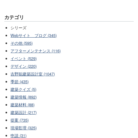
カテゴリ
シリーズ
Webサイト ブログ (345)
その他 (595)
アフターメンテナンス (116)
イベント (529)
デザイン (220)
吉野聡建築設計室 (1047)
季節 (435)
建築クイズ (5)
建築情報 (892)
建築材料 (88)
建築設計 (217)
提案 (735)
現場監理 (325)
申請 (31)