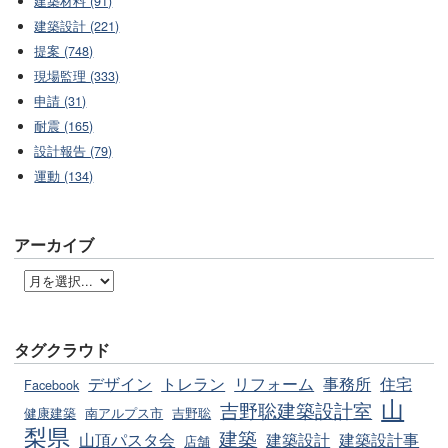
建築材料 (91)
建築設計 (221)
提案 (748)
現場監理 (333)
申請 (31)
耐震 (165)
設計報告 (79)
運動 (134)
アーカイブ
タグクラウド
デザイン
トレラン
リフォーム
事務所
住宅
Facebook
山
吉野聡建築設計室
健康建築
南アルプス市
吉野聡
梨県
建築
山頂パスタ会
建築設計
建築設計事
店舗