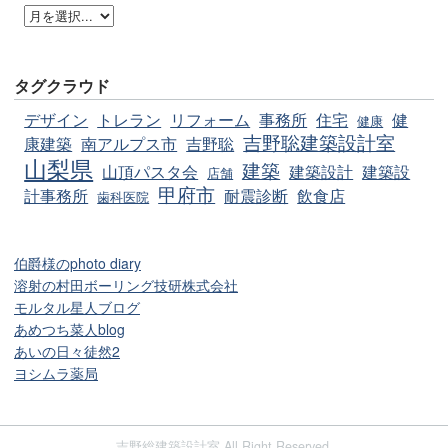
タグクラウド
デザイン
トレラン
リフォーム
事務所
住宅
健
健康
吉野聡建築設計室
康建築
南アルプス市
吉野聡
山梨県
建築
山頂パスタ会
建築設計
建築設
店舗
甲府市
計事務所
耐震診断
飲食店
歯科医院
伯爵様のphoto diary
溶射の村田ボーリング技研株式会社
モルタル星人ブログ
あめつち菜人blog
あいの日々徒然2
ヨシムラ薬局
吉野総建築設計室 All Right Reserved.