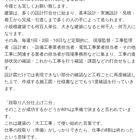
今後とも宜しくお願い致します。
建築は、多くの設計打合せに始まり、基本設計・実施設計・見積・
着工から完成・引渡しまで多くの人の手によって造られます。
小規模建築でも何百人単位、大きな建築になると何千人・何万人に
なります。
その為、毎週1回・2回・10日など定期的に、現場監督・工事監理
者（設計者）・設備工事業者担当者・電気工事業者担当者・その他
工事に関連する業者の担当者が現場事務所などに集まり、工事の進
捗状況の確認・これから工事を行う確認・課題などの打合せをしま
す。
設計図だけでは表現できない部分の確認など工程ごとに再度確認し
た上で、作成する施工図・仕様書などでもう1度確認を行っていき
ます。
「段取り八分仕上げ二分」
そのことが成功するかどうか80%は準備で決まると言われていま
す。
これは建築の「大工工事」で使い始めた言葉です。
仕事の段取り（準備）がしっかりできたら、仕事の8割は終わった
という意味です。