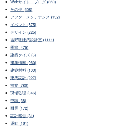
Webサイト ブログ (360)
その他 (608)
アフターメンテナンス (132)
イベント (575)
デザイン (225)
吉野聡建築設計室 (1111)
季節 (475)
建築クイズ (5)
建築情報 (960)
建築材料 (103)
建築設計 (227)
提案 (780)
現場監理 (346)
申請 (38)
耐震 (172)
設計報告 (81)
運動 (161)