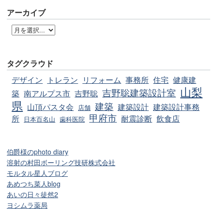
アーカイブ
タグクラウド
デザイン
トレラン
リフォーム
事務所
住宅
健康建
山梨
吉野聡建築設計室
築
南アルプス市
吉野聡
県
建築
山頂パスタ会
建築設計
建築設計事務
店舗
甲府市
所
耐震診断
飲食店
日本百名山
歯科医院
伯爵様のphoto diary
溶射の村田ボーリング技研株式会社
モルタル星人ブログ
あめつち菜人blog
あいの日々徒然2
ヨシムラ薬局