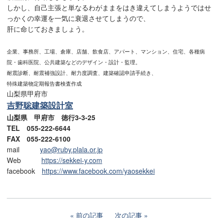
しかし、自己主張と単なるわがままをはき違えてしまうようではせ
っかくの幸運を一気に衰退させてしまうので、
肝に命じておきましょう。
企業、事務所、工場、倉庫、店舗、飲食店、アパート、マンション、住宅、各種病
院・歯科医院、公共建築などのデザイン・設計・監理。
耐震診断、耐震補強設計、耐力度調査、建築確認申請手続き、
特殊建築物定期報告書検査作成
山梨県甲府市
吉野聡建築設計室
山梨県 甲府市 徳行3-3-25
TEL 055-222-6644
FAX 055-222-6100
mail
yao@ruby.plala.or.jp
Web
https://sekkei-y.com
facebook
https://www.facebook.com/yaosekkei
前の記事
次の記事