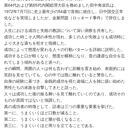
第64代および第65代内閣総理大臣を務めました田中角栄氏は、
1972年7月7日に史上最年少の54歳で首相に就任し、日中国交正常
化などを実現しましたが、金脈問題（ロッキード事件）で辞任しま
した。
人生における成功と失敗の教訓について深い洞察を共有した。
成功した時こそ人間の本性が現れ、多くの人が失敗よりも成功時に
より大きな過ちを犯すと指摘した。
成功によって態度が変わる人々の行動パターンを詳細に説明した。
成功すると口が軽くなり、態度が横柄になり、昔の謙虚な自分を忘
れてしまう傾向があると述べた。
その瞬間、周囲の人々は何も言わずに距離を置き始め、表面的には
笑顔を見せていても、心の中では既に離れていると警告した。
自身の経験に基づき、金銭的成功を得た途端に人を雑に扱い始めた
男性たちの末路を目撃してきたと語った。
人々は成功した後の振る舞いを見て離れていくのであり、成功その
ものが原因ではないと強調した。
真の成功者の特徴として、話者は三つの重要な要素を挙げた。
第一に、うまくいくほど口数が減ること。
第二に、うまくいくほど腰が低くなること。
第三に、うまくいくほど周りを立てることである。