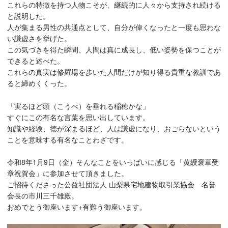
これらの特徴を持つ人物こそが、継続的に人々から支持され続ける
と説明した。
人が集まる男性の共通点として、自分が偉くなったと一度も思わな
い謙虚さを挙げた。
この気づきを得た瞬間、人間は真に成長し、低い姿勢を保つことが
できると述べた。
これらの真実は修羅場を歩いた人間だけが知り得る貴重な教訓であ
ると締めくくった。
「実るほど頭（こうべ）を垂れる稲穂かな」
すぐにこの有名な言葉を思い出しています。
知識や経験、徳が深まるほど、人は謙虚になり、おごらないという
ことを意味する有名なことわざです。
令和8年1月9日（金）そんなことをいっぱいに感じる「黄綬褒章受
章祝賀会」に参加させて頂きました。
ご招待くださった公益社団法人 山梨県宅地建物取引業協会 名誉
会長の市川三千雄殿。
おめでとう御座います+有難う御座います。