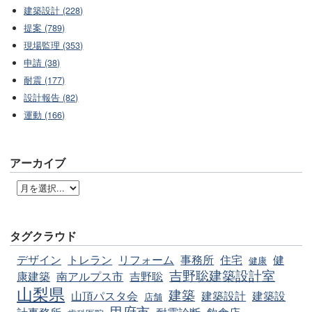
建築設計 (228)
提案 (789)
現場監理 (353)
申請 (38)
耐震 (177)
設計報告 (82)
運動 (166)
アーカイブ
タグクラウド
デザイン
トレラン
リフォーム
事務所
住宅
健
健康
吉野聡建築設計室
康建築
南アルプス市
吉野聡
山梨県
建築
山頂パスタ会
建築設計
建築設
店舗
甲府市