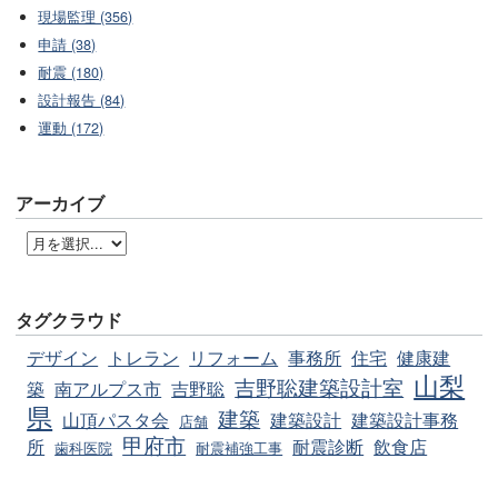
現場監理 (356)
申請 (38)
耐震 (180)
設計報告 (84)
運動 (172)
アーカイブ
タグクラウド
デザイン
トレラン
リフォーム
事務所
住宅
健康建
山梨
吉野聡建築設計室
築
南アルプス市
吉野聡
県
建築
山頂パスタ会
建築設計
建築設計事務
店舗
甲府市
所
耐震診断
飲食店
歯科医院
耐震補強工事