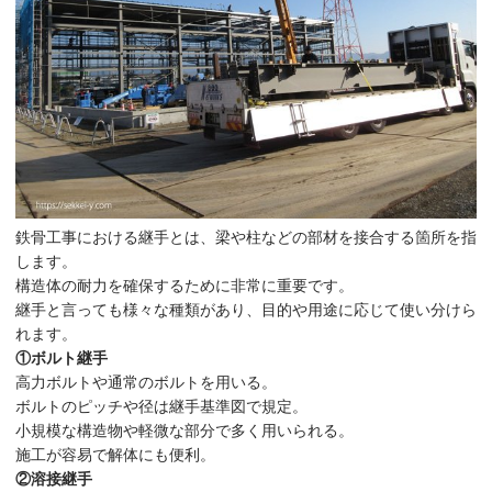
鉄骨工事における継手とは、梁や柱などの部材を接合する箇所を指
します。
構造体の耐力を確保するために非常に重要です。
継手と言っても様々な種類があり、目的や用途に応じて使い分けら
れます。
①ボルト継手
高力ボルトや通常のボルトを用いる。
ボルトのピッチや径は継手基準図で規定。
小規模な構造物や軽微な部分で多く用いられる。
施工が容易で解体にも便利。
②溶接継手