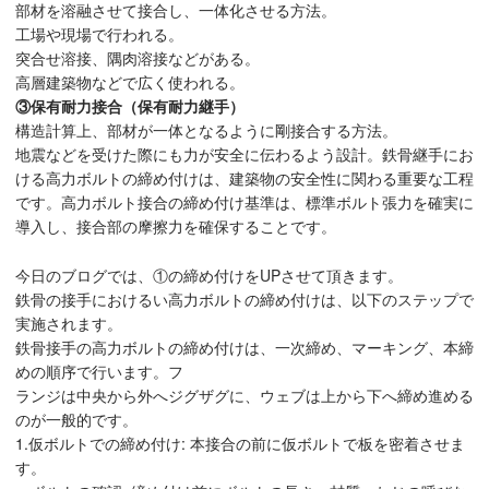
部材を溶融させて接合し、一体化させる方法。
工場や現場で行われる。
突合せ溶接、隅肉溶接などがある。
高層建築物などで広く使われる。
③保有耐力接合（保有耐力継手）
構造計算上、部材が一体となるように剛接合する方法。
地震などを受けた際にも力が安全に伝わるよう設計。鉄骨継手にお
ける高力ボルトの締め付けは、建築物の安全性に関わる重要な工程
です。高力ボルト接合の締め付け基準は、標準ボルト張力を確実に
導入し、接合部の摩擦力を確保することです。
今日のブログでは、①の締め付けをUPさせて頂きます。
鉄骨の接手におけるい高力ボルトの締め付けは、以下のステップで
実施されます。
鉄骨接手の高力ボルトの締め付けは、一次締め、マーキング、本締
めの順序で行います。フ
ランジは中央から外へジグザグに、ウェブは上から下へ締め進める
のが一般的です。
1.仮ボルトでの締め付け: 本接合の前に仮ボルトで板を密着させま
す。