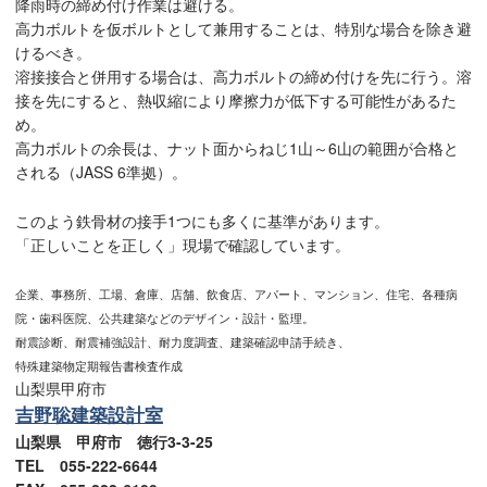
降雨時の締め付け作業は避ける。
高力ボルトを仮ボルトとして兼用することは、特別な場合を除き避
けるべき。
溶接接合と併用する場合は、高力ボルトの締め付けを先に行う。溶
接を先にすると、熱収縮により摩擦力が低下する可能性があるた
め。
高力ボルトの余長は、ナット面からねじ1山～6山の範囲が合格と
される（JASS 6準拠）。
このよう鉄骨材の接手1つにも多くに基準があります。
「正しいことを正しく」現場で確認しています。
企業、事務所、工場、倉庫、店舗、飲食店、アパート、マンション、住宅、各種病
院・歯科医院、公共建築などのデザイン・設計・監理。
耐震診断、耐震補強設計、耐力度調査、建築確認申請手続き、
特殊建築物定期報告書検査作成
山梨県甲府市
吉野聡建築設計室
山梨県 甲府市 徳行3-3-25
TEL 055-222-6644