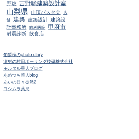
吉野聡建築設計室
野聡
山梨県
山頂パスタ会
店
建築
建築設計
建築設
舗
甲府市
計事務所
歯科医院
耐震診断
飲食店
伯爵様のphoto diary
溶射の村田ボーリング技研株式会社
モルタル星人ブログ
あめつち菜人blog
あいの日々徒然2
ヨシムラ薬局