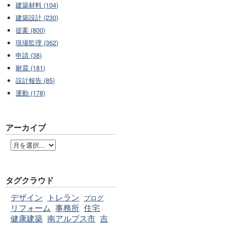
建築材料 (104)
建築設計 (230)
提案 (800)
現場監理 (362)
申請 (38)
耐震 (181)
設計報告 (85)
運動 (178)
アーカイブ
タグクラウド
デザイン
トレラン
ブログ
リフォーム
事務所
住宅
健康建築
南アルプス市
吉