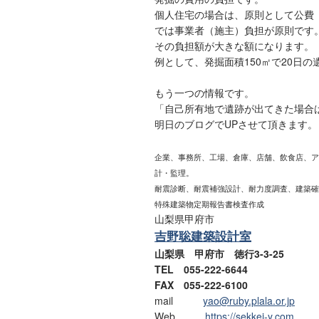
個人住宅の場合は、原則として公費
では事業者（施主）負担が原則です
その負担額が大きな額になります。
例として、発掘面積150㎡で20日
もう一つの情報です。
「自己所有地で遺跡が出てきた場合
明日のブログでUPさせて頂きます。
企業、事務所、工場、倉庫、店舗、飲食店、ア
計・監理。
耐震診断、耐震補強設計、耐力度調査、建築確
特殊建築物定期報告書検査作成
山梨県甲府市
吉野聡建築設計室
山梨県 甲府市 徳行3-3-25
TEL 055-222-6644
FAX 055-222-6100
mail
yao@ruby.plala.or.jp
Web
https://sekkei-y.com