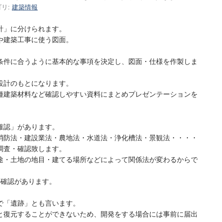
リ:
建築情報
計」に分けられます。
や建築工事に使う図面。
条件に合うように基本的な事項を決定し、図面・仕様を作製しま
設計のもとになります。
種建築材料など確認しやすい資料にまとめプレゼンテーションを
確認」があります。
消防法・建設業法・農地法・水道法・浄化槽法・景観法・・・・
調査・確認致します。
途・土地の地目・建てる場所などによって関係法が変わるからで
の確認があります。
で「遺跡」とも言います。
と復元することができないため、開発をする場合には事前に届出