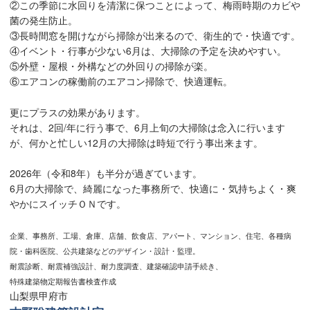
②この季節に水回りを清潔に保つことによって、梅雨時期のカビや
菌の発生防止。
③長時間窓を開けながら掃除が出来るので、衛生的で・快適です。
④イベント・行事が少ない6月は、大掃除の予定を決めやすい。
⑤外壁・屋根・外構などの外回りの掃除が楽。
⑥エアコンの稼働前のエアコン掃除で、快適運転。
更にプラスの効果があります。
それは、2回/年に行う事で、6月上旬の大掃除は念入に行います
が、何かと忙しい12月の大掃除は時短で行う事出来ます。
2026年（令和8年）も半分が過ぎています。
6月の大掃除で、綺麗になった事務所で、快適に・気持ちよく・爽
やかにスイッチＯＮです。
企業、事務所、工場、倉庫、店舗、飲食店、アパート、マンション、住宅、各種病
院・歯科医院、公共建築などのデザイン・設計・監理。
耐震診断、耐震補強設計、耐力度調査、建築確認申請手続き、
特殊建築物定期報告書検査作成
山梨県甲府市