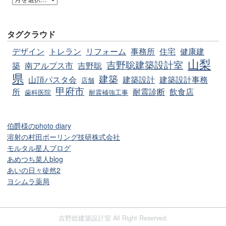
タグクラウド
デザイン
トレラン
リフォーム
事務所
住宅
健康建
山梨
吉野聡建築設計室
築
南アルプス市
吉野聡
県
建築
山頂パスタ会
建築設計
建築設計事務
店舗
甲府市
所
耐震診断
飲食店
歯科医院
耐震補強工事
伯爵様のphoto diary
溶射の村田ボーリング技研株式会社
モルタル星人ブログ
あめつち菜人blog
あいの日々徒然2
ヨシムラ薬局
吉野総建築設計室 All Right Reserved.