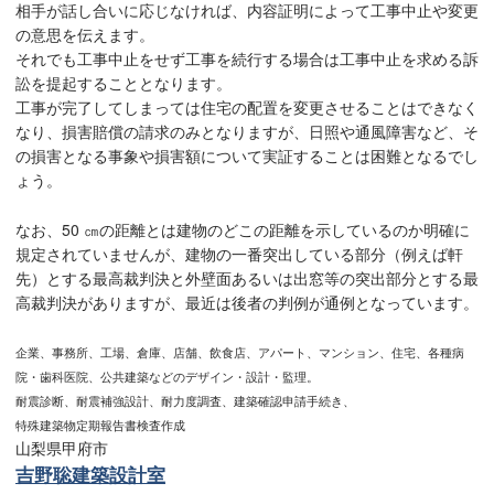
相手が話し合いに応じなければ、内容証明によって工事中止や変更
の意思を伝えます。
それでも工事中止をせず工事を続行する場合は工事中止を求める訴
訟を提起することとなります。
工事が完了してしまっては住宅の配置を変更させることはできなく
なり、損害賠償の請求のみとなりますが、日照や通風障害など、そ
の損害となる事象や損害額について実証することは困難となるでし
ょう。
なお、50 ㎝の距離とは建物のどこの距離を示しているのか明確に
規定されていませんが、建物の一番突出している部分（例えば軒
先）とする最高裁判決と外壁面あるいは出窓等の突出部分とする最
高裁判決がありますが、最近は後者の判例が通例となっています。
企業、事務所、工場、倉庫、店舗、飲食店、アパート、マンション、住宅、各種病
院・歯科医院、公共建築などのデザイン・設計・監理。
耐震診断、耐震補強設計、耐力度調査、建築確認申請手続き、
特殊建築物定期報告書検査作成
山梨県甲府市
吉野聡建築設計室