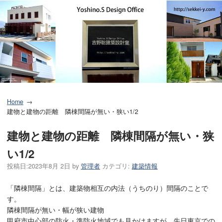
Home
建物と建物の距離 隣棟間隔が無い・狭い1/2
建物と建物の距離 隣棟間隔が無い・狭
い1/2
投稿日:
2023年8月 2日
by
管理者
カテゴリ:
建築情報
「隣棟間隔」とは、建築物相互の内法（うちのり）間隔のことで
す。
隣棟間隔が無い・幅が狭い建物
甲府市中心部の防火・準防火地域でも見かけますが、先日東京での