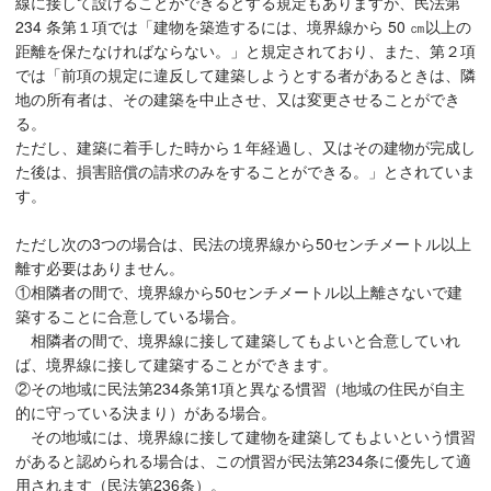
線に接して設けることができるとする規定もありますが、民法第
234 条第１項では「建物を築造するには、境界線から 50 ㎝以上の
距離を保たなければならない。」と規定されており、また、第２項
では「前項の規定に違反して建築しようとする者があるときは、隣
地の所有者は、その建築を中止させ、又は変更させることができ
る。
ただし、建築に着手した時から１年経過し、又はその建物が完成し
た後は、損害賠償の請求のみをすることができる。」とされていま
す。
ただし次の3つの場合は、民法の境界線から50センチメートル以上
離す必要はありません。
①相隣者の間で、境界線から50センチメートル以上離さないで建
築することに合意している場合。
相隣者の間で、境界線に接して建築してもよいと合意していれ
ば、境界線に接して建築することができます。
②その地域に民法第234条第1項と異なる慣習（地域の住民が自主
的に守っている決まり）がある場合。
その地域には、境界線に接して建物を建築してもよいという慣習
があると認められる場合は、この慣習が民法第234条に優先して適
用されます（民法第236条）。