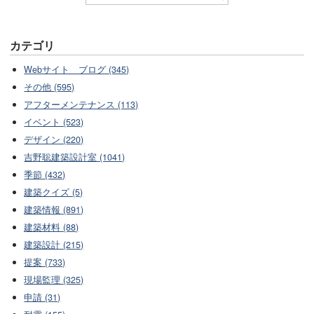
カテゴリ
Webサイト ブログ (345)
その他 (595)
アフターメンテナンス (113)
イベント (523)
デザイン (220)
吉野聡建築設計室 (1041)
季節 (432)
建築クイズ (5)
建築情報 (891)
建築材料 (88)
建築設計 (215)
提案 (733)
現場監理 (325)
申請 (31)