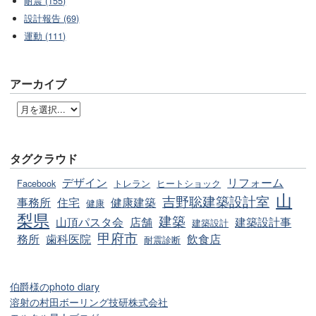
耐震 (155)
設計報告 (69)
運動 (111)
アーカイブ
タグクラウド
デザイン
リフォーム
Facebook
トレラン
ヒートショック
山
吉野聡建築設計室
事務所
住宅
健康建築
健康
梨県
建築
山頂パスタ会
店舗
建築設計事
建築設計
甲府市
務所
歯科医院
飲食店
耐震診断
伯爵様のphoto diary
溶射の村田ボーリング技研株式会社