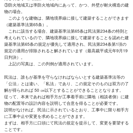
③防火地域又は準防火地域内にあって、かつ、外壁が耐火構造の建
物の場合。
このような建物は、隣地境界線に接して建築することができます
（建築基準法第65条）。
これに該当する場合、建築基準法第65条は民法第234条の特則と
考えられているので、隣地境界線に接して建築することを認めた建
築基準法第65条の規定が優先して適用され、民法第234条第1項の
規定の適用が排除されると解されています（最高裁平成元年9月19
日判決）。
上記の写真は、この判例が適用されています。
民法は、誰もが基準を守らなければならいとする建築基準法等の
「公法」とは違い、「私法」であり、この規定そのものは双方の了
解が得られれば 50 ㎝以下とすることができることとなります。
従って、本来であれば相手方が工事着手前に隣地（相談者側）に建
物の配置等の設計内容を説明して合意を得ることが必要です。
説明がなければ、民法に示されているとおり、工事中に限り相手方
に工事中止や変更を求めることができます。
まずは、相手方に口頭にて民法の規定を提示して、変更を要望する
ことです。