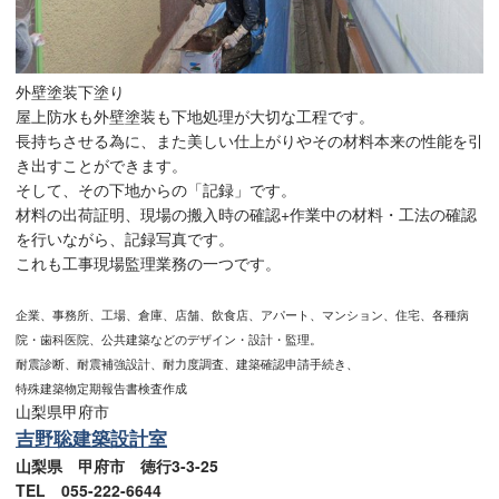
外壁塗装下塗り
屋上防水も外壁塗装も下地処理が大切な工程です。
長持ちさせる為に、また美しい仕上がりやその材料本来の性能を引
き出すことができます。
そして、その下地からの「記録」です。
材料の出荷証明、現場の搬入時の確認+作業中の材料・工法の確認
を行いながら、記録写真です。
これも工事現場監理業務の一つです。
企業、事務所、工場、倉庫、店舗、飲食店、アパート、マンション、住宅、各種病
院・歯科医院、公共建築などのデザイン・設計・監理。
耐震診断、耐震補強設計、耐力度調査、建築確認申請手続き、
特殊建築物定期報告書検査作成
山梨県甲府市
吉野聡建築設計室
山梨県 甲府市 徳行3-3-25
TEL 055-222-6644