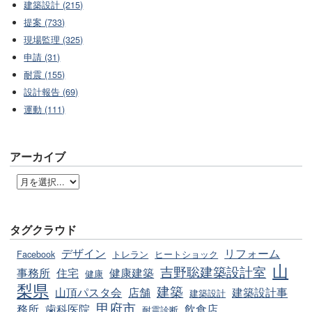
建築設計 (215)
提案 (733)
現場監理 (325)
申請 (31)
耐震 (155)
設計報告 (69)
運動 (111)
アーカイブ
タグクラウド
デザイン
リフォーム
Facebook
トレラン
ヒートショック
山
吉野聡建築設計室
事務所
住宅
健康建築
健康
梨県
建築
山頂パスタ会
店舗
建築設計事
建築設計
甲府市
務所
歯科医院
飲食店
耐震診断