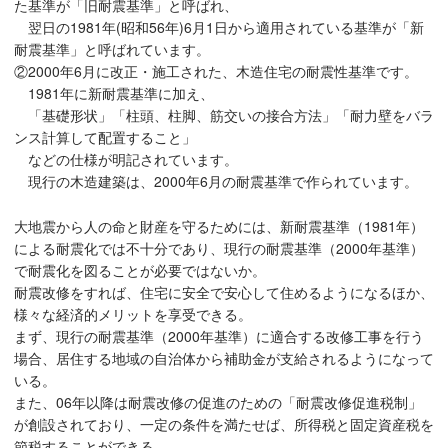
た基準が「旧耐震基準」と呼ばれ、
翌日の1981年(昭和56年)6月1日から適用されている基準が「新
耐震基準」と呼ばれています。
②2000年6月に改正・施工された、木造住宅の耐震性基準です。
1981年に新耐震基準に加え、
「基礎形状」「柱頭、柱脚、筋交いの接合方法」「耐力壁をバラ
ンス計算して配置すること」
などの仕様が明記されています。
現行の木造建築は、2000年6月の耐震基準で作られています。
大地震から人の命と財産を守るためには、新耐震基準（1981年）
による耐震化では不十分であり、現行の耐震基準（2000年基準）
で耐震化を図ることが必要ではないか。
耐震改修をすれば、住宅に安全で安心して住めるようになるほか、
様々な経済的メリットを享受できる。
まず、現行の耐震基準（2000年基準）に適合する改修工事を行う
場合、居住する地域の自治体から補助金が支給されるようになって
いる。
また、06年以降は耐震改修の促進のための「耐震改修促進税制」
が創設されており、一定の条件を満たせば、所得税と固定資産税を
節税することができる。