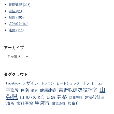
現場監理 (325)
申請 (31)
耐震 (155)
設計報告 (69)
運動 (111)
アーカイブ
タグクラウド
デザイン
リフォーム
Facebook
トレラン
ヒートショック
山
吉野聡建築設計室
事務所
住宅
健康建築
健康
梨県
建築
山頂パスタ会
店舗
建築設計事
建築設計
甲府市
務所
歯科医院
飲食店
耐震診断