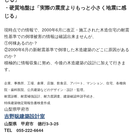
・硬質地盤は「実際の震度よりもっと小さく地震に感
じる」
現時点での情報で、2000年6月に改正・施工された木造住宅の耐震
性基準での倒壊被害の情報は確認出来ませんが、
①何棟あるのか？
②2000年6月の新耐震基準で倒壊した木造建築のどこに原因がある
のか？
積極的に情報収集に努め、今後の木造建築の設計に加えて行きま
す。
企業、事務所、工場、倉庫、店舗、飲食店、アパート、マンション、住宅、各種病
院・歯科医院、公共建築などのデザイン・設計・監理。
耐震診断、耐震補強設計、耐力度調査、建築確認申請手続き、
特殊建築物定期報告書検査作成
山梨県甲府市
吉野聡建築設計室
山梨県 甲府市 徳行3-3-25
TEL 055-222-6644