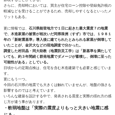
さらに、売却時においては、買主が住宅ローン控除や登録免許税の
軽減などを受けることができるため、売却しやすくなるといったメ
リットもある。
更に情報では、
石川県能登地方で１日に起きた最大震度７の地震
で、木造家屋の被害が相次いだ同県珠洲（すず）市では、１９８１
年の「新耐震基準」導入後に建てられたとみられる家屋が倒壊して
いたことが、金沢大などの現地調査で分かった。
調査した村田晶・同大助教（地震防災工学）は「新基準を満たして
いても、約３年間続く群発地震でダメージが蓄積し、倒壊に至った
可能性がある」としている。
日頃からの定期点検は、住宅を含む木造建築でも必要と感じていま
す。
更にもう一つ。
今回の石川県の地震でも大きくは触れていませんが、地盤の強さも
影響するのではと考えています。
いろんな建築を設計する中で、発表される震度と実際の揺れ方の感
じ方が違う事があります。
・軟弱地盤は「実際の震度よりもっと大きい地震に感
じる」