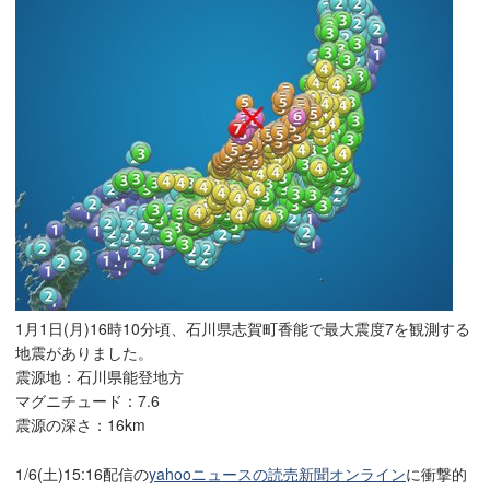
1月1日(月)16時10分頃、石川県志賀町香能で最大震度7を観測する
地震がありました。
震源地：石川県能登地方
マグニチュード：7.6
震源の深さ：16km
1/6(土)15:16配信の
yahooニュースの読売新聞オンライン
に衝撃的