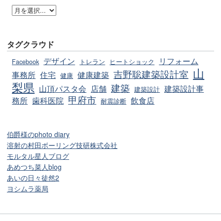
タグクラウド
デザイン
リフォーム
Facebook
トレラン
ヒートショック
山
吉野聡建築設計室
事務所
住宅
健康建築
健康
梨県
建築
山頂パスタ会
店舗
建築設計事
建築設計
甲府市
務所
歯科医院
飲食店
耐震診断
伯爵様のphoto diary
溶射の村田ボーリング技研株式会社
モルタル星人ブログ
あめつち菜人blog
あいの日々徒然2
ヨシムラ薬局