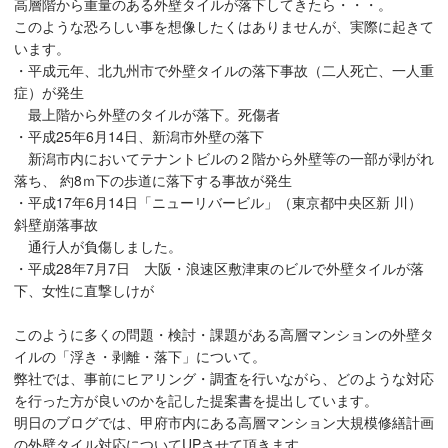
高層階から重量のある外壁タイルが落下してきたら・・・。
このような恐ろしい事を想像したくはありませんが、実際に起きて
います。
・平成元年、北九州市で外壁タイルの落下事故（二人死亡、一人重
症）が発生
最上階から外壁のタイルが落下。死傷者
・平成25年6月14日、新潟市外壁の落下
新潟市内においてテナントビルの２階から外壁等の一部が剥がれ
落ち、 約8ｍ下の歩道に落下する事故が発生
・平成17年6月14日「ニューリバービル」（東京都中央区新 川）
斜壁崩落事故
通行人が負傷しました。
・平成28年7月7日 大阪・浪速区敷津東のビルで外壁タイルが落
下、女性に直撃しけが
このように多くの問題・検討・課題がある高層マンションの外壁タ
イルの「浮き・剥離・落下」について。
弊社では、事前にヒアリング・調査を行いながら、どのような対応
を行った方が良いのかを記した提案書を提出しています。
明日のブログでは、甲府市内にある高層マンション大規模修繕計画
の外壁タイル対応についてUPさせて頂きます。