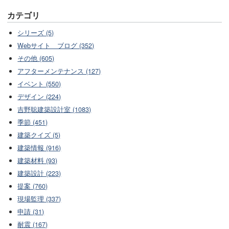
カテゴリ
シリーズ (5)
Webサイト ブログ (352)
その他 (605)
アフターメンテナンス (127)
イベント (550)
デザイン (224)
吉野聡建築設計室 (1083)
季節 (451)
建築クイズ (5)
建築情報 (916)
建築材料 (93)
建築設計 (223)
提案 (760)
現場監理 (337)
申請 (31)
耐震 (167)