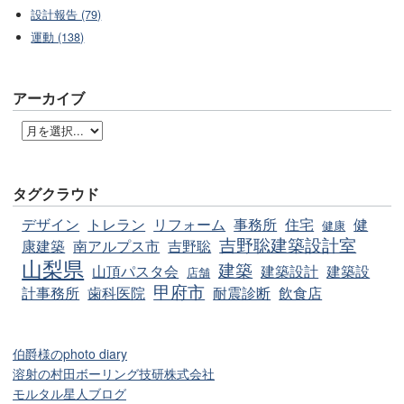
設計報告 (79)
運動 (138)
アーカイブ
タグクラウド
デザイン
トレラン
リフォーム
事務所
住宅
健
健康
吉野聡建築設計室
康建築
南アルプス市
吉野聡
山梨県
建築
山頂パスタ会
建築設計
建築設
店舗
甲府市
計事務所
歯科医院
耐震診断
飲食店
伯爵様のphoto diary
溶射の村田ボーリング技研株式会社
モルタル星人ブログ