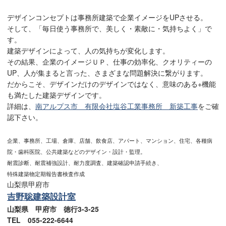
デザインコンセプトは事務所建築で企業イメージをUPさせる。
そして、「毎日使う事務所で、美しく・素敵に・気持ちよく」で
す。
建築デザインによって、人の気持ちが変化します。
その結果、企業のイメージＵＰ、仕事の効率化、クオリティーの
UP、人が集まると言った、さまざまな問題解決に繋がります。
だからこそ、デザインだけのデザインではなく、意味のある+機能
も満たした建築デザインです。
詳細は、
南アルプス市 有限会社塩谷工業事務所 新築工事
をご確
認下さい。
企業、事務所、工場、倉庫、店舗、飲食店、アパート、マンション、住宅、各種病
院・歯科医院、公共建築などのデザイン・設計・監理。
耐震診断、耐震補強設計、耐力度調査、建築確認申請手続き、
特殊建築物定期報告書検査作成
山梨県甲府市
吉野聡建築設計室
山梨県 甲府市 徳行3-3-25
TEL 055-222-6644