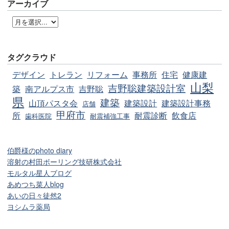
アーカイブ
タグクラウド
デザイン
トレラン
リフォーム
事務所
住宅
健康建
山梨
吉野聡建築設計室
築
南アルプス市
吉野聡
県
建築
山頂パスタ会
建築設計
建築設計事務
店舗
甲府市
所
耐震診断
飲食店
歯科医院
耐震補強工事
伯爵様のphoto diary
溶射の村田ボーリング技研株式会社
モルタル星人ブログ
あめつち菜人blog
あいの日々徒然2
ヨシムラ薬局