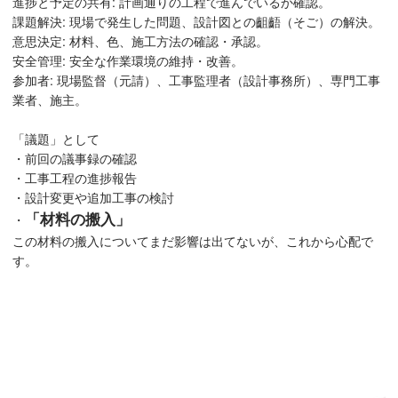
進捗と予定の共有: 計画通りの工程で進んでいるか確認。
課題解決: 現場で発生した問題、設計図との齟齬（そご）の解決。
意思決定: 材料、色、施工方法の確認・承認。
安全管理: 安全な作業環境の維持・改善。
参加者: 現場監督（元請）、工事監理者（設計事務所）、専門工事
業者、施主。
「議題」として
・前回の議事録の確認
・工事工程の進捗報告
・設計変更や追加工事の検討
「材料の搬入」
・
この材料の搬入についてまだ影響は出てないが、これから心配で
す。