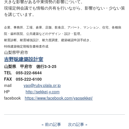
大きな影響がある中東情勢の影響について。
現場定例会議でも情報の共有を行いながら、影響がない・少ない策
を講じています。
企業、事務所、工場、倉庫、店舗、飲食店、アパート、マンション、住宅、各種病
院・歯科医院、公共建築などのデザイン・設計・監理。
耐震診断、耐震補強設計、耐力度調査、建築確認申請手続き、
特殊建築物定期報告書検査作成
山梨県甲府市
吉野聡建築設計室
山梨県 甲府市 徳行3-3-25
TEL 055-222-6644
FAX 055-222-6100
mail
yao@ruby.plala.or.jp
HP
http://sekkei-y.com
facebook
https://www.facebook.com/yaosekkei/
前の記事
次の記事