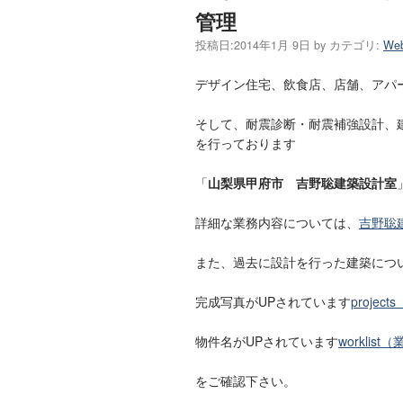
管理
投稿日:
2014年1月 9日
by
カテゴリ:
W
デザイン住宅、飲食店、店舗、アパ
そして、耐震診断・耐震補強設計、
を行っております
「
山梨県甲府市 吉野聡建築設計室
詳細な業務内容については、
吉野聡
また、過去に設計を行った建築につ
完成写真がUPされています
proje
物件名がUPされています
worklis
をご確認下さい。