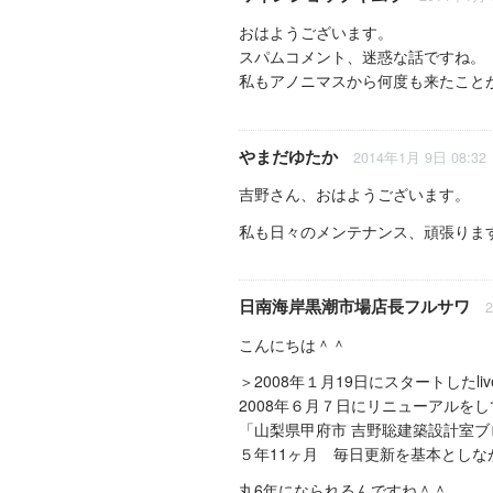
おはようございます。
スパムコメント、迷惑な話ですね。
私もアノニマスから何度も来たこと
やまだゆたか
2014年1月 9日 08:32
吉野さん、おはようございます。
私も日々のメンテナンス、頑張ります
日南海岸黒潮市場店長フルサワ
こんにちは＾＾
＞2008年１月19日にスタートしたliv
2008年６月７日にリニューアルをしてM
「山梨県甲府市 吉野聡建築設計室ブ
５年11ヶ月 毎日更新を基本としな
丸6年になられるんですね＾＾