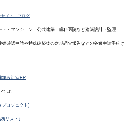
ebサイト ブログ
ート・マンション、公共建築、歯科医院など建築設計・監理
建築確認申請や特殊建築物の定期調査報告などの各種申請手続き
」
建築設計室HP
いては、
cts（プロジェクト)
t（業務リスト）