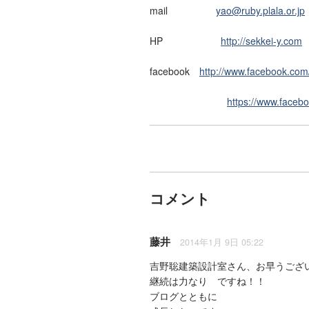
mail
yao@ruby.plala.or.jp
HP
http://sekkei-y.com
facebook
http://www.facebook.com
https://www.faceb
コメント
藤井
2014年1月 9日 05:22
吉野聡建築設計室さん、お早うござ
継続は力なり ですね！！
ブログとともに