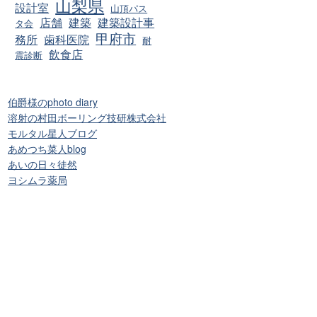
山梨県
設計室
山頂パス
店舗
建築
建築設計事
タ会
甲府市
務所
歯科医院
耐
飲食店
震診断
伯爵様のphoto diary
溶射の村田ボーリング技研株式会社
モルタル星人ブログ
あめつち菜人blog
あいの日々徒然
ヨシムラ薬局