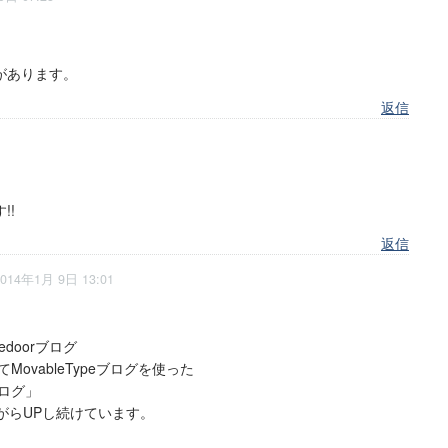
があります。
返信
!!
返信
2014年1月 9日 13:01
edoorブログ
ovableTypeブログを使った
ログ」
がらUPし続けています。