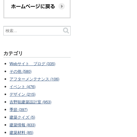
カテゴリ
Webサイト ブログ (335)
その他 (580)
アフターメンテナンス (106)
イベント (476)
デザイン (215)
吉野聡建築設計室 (953)
季節 (397)
建築クイズ (5)
建築情報 (833)
建築材料 (85)