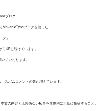
oorブログ
ovableTypeブログを使った
ログ」
がらUPし続けています。
頂いていおります。
から、スパムコメントの数が増えています。
に、本文の内容と班関係ない広告を無差別に大量に投稿すること。