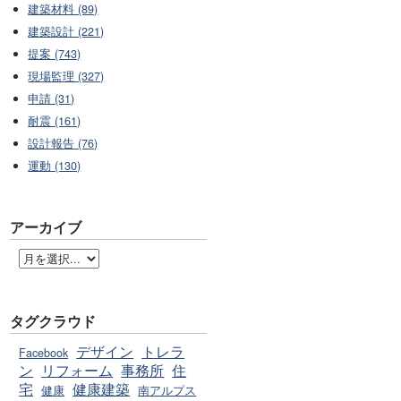
建築材料 (89)
建築設計 (221)
提案 (743)
現場監理 (327)
申請 (31)
耐震 (161)
設計報告 (76)
運動 (130)
アーカイブ
タグクラウド
デザイン
トレラ
Facebook
ン
リフォーム
事務所
住
宅
健康建築
健康
南アルプス