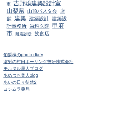
吉野聡建築設計室
市
山梨県
山頂パスタ会
店
建築
舗
建築設計
建築設
甲府
計事務所
歯科医院
市
飲食店
耐震診断
伯爵様のphoto diary
溶射の村田ボーリング技研株式会社
モルタル星人ブログ
あめつち菜人blog
あいの日々徒然2
ヨシムラ薬局