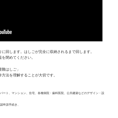
。
りに回します。はしごが完全に収納されるまで回します。
蓋を閉めてください。
避難はしご」
作方法を理解することが大切です。
パート、マンション、住宅、各種病院・歯科医院、公共建築などのデザイン・設
認申請手続き、