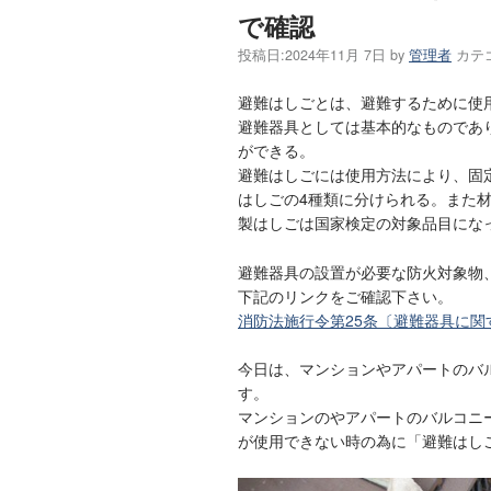
で確認
投稿日:
2024年11月 7日
by
管理者
カテ
避難はしごとは、避難するために使
避難器具としては基本的なものであ
ができる。
避難はしごには使用方法により、固
はしごの4種類に分けられる。また
製はしごは国家検定の対象品目になってい
避難器具の設置が必要な防火対象物
下記のリンクをご確認下さい。
消防法施行令第25条〔避難器具に関
今日は、マンションやアパートのバ
す。
マンションのやアパートのバルコニ
が使用できない時の為に「避難はし