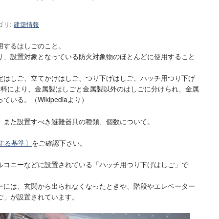
ゴリ:
建築情報
用するはしごのこと。
り、設置対象となっている防火対象物のほとんどに使用すること
定はしご、立てかけはしご、つり下げはしご、ハッチ用つり下げ
材料により、金属製はしごと金属製以外のはしごに分けられ、金属
る。（Wikipediaより）
、また設置すべき避難器具の種類、個数について。
する基準〕
をご確認下さい。
ルコニーなどに設置されている「ハッチ用つり下げはしご」で
ーには、玄関から出られなくなったときや、階段やエレベーター
ご」が設置されています。