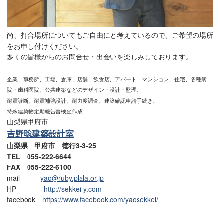
尚、打合場所についてもご自由にと考えているので、ご希望の場所
をお申し付けください。
多くの皆様からのお問合せ・出会いを楽しみしております。
企業、事務所、工場、倉庫、店舗、飲食店、アパート、マンション、住宅、各種病
院・歯科医院、公共建築などのデザイン・設計・監理。
耐震診断、耐震補強設計、耐力度調査、建築確認申請手続き、
特殊建築物定期報告書検査作成
山梨県甲府市
吉野聡建築設計室
山梨県 甲府市 徳行3-3-25
TEL 055-222-6644
FAX 055-222-6100
mail
yao@ruby.plala.or.jp
HP
http://sekkei-y.com
facebook
https://www.facebook.com/yaosekkei/