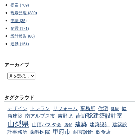
提案 (769)
現場監理 (339)
申請 (35)
耐震 (171)
設計報告 (80)
運動 (151)
アーカイブ
タグクラウド
デザイン
トレラン
リフォーム
事務所
住宅
健
健康
吉野聡建築設計室
康建築
南アルプス市
吉野聡
山梨県
建築
山頂パスタ会
建築設計
建築設
店舗
甲府市
計事務所
歯科医院
耐震診断
飲食店