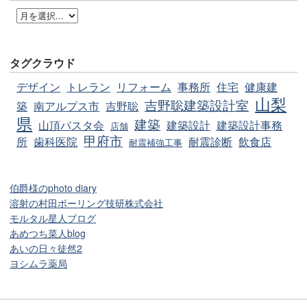
タグクラウド
デザイン
トレラン
リフォーム
事務所
住宅
健康建
山梨
吉野聡建築設計室
築
南アルプス市
吉野聡
県
建築
山頂パスタ会
建築設計
建築設計事務
店舗
甲府市
所
歯科医院
耐震診断
飲食店
耐震補強工事
伯爵様のphoto diary
溶射の村田ボーリング技研株式会社
モルタル星人ブログ
あめつち菜人blog
あいの日々徒然2
ヨシムラ薬局