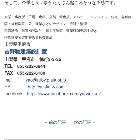
そして、今季も良い事がたくさん起ころそうな予感です。
企業、事務所、工場、倉庫、店舗、飲食店、アパート、マンション、住宅、各種病
院・歯科医院、公共建築などのデザイン・設計・監理。
耐震診断、耐震補強設計、耐力度調査、建築確認申請手続き、
特殊建築物定期報告書検査作成
山梨県甲府市
吉野聡建築設計室
山梨県 甲府市 徳行3-3-25
TEL 055-222-6644
FAX 055-222-6100
mail
yao@ruby.plala.or.jp
HP
http://sekkei-y.com
facebook
https://www.facebook.com/yaosekkei/
前の記事
次の記事