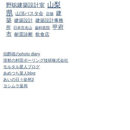
山梨
野聡建築設計室
県
建
山頂パスタ会
店舗
築
建築設計
建築設計事務
甲府
所
日本百名山
歯科医院
市
耐震診断
飲食店
伯爵様のphoto diary
溶射の村田ボーリング技研株式会社
モルタル星人ブログ
あめつち菜人blog
あいの日々徒然2
ヨシムラ薬局