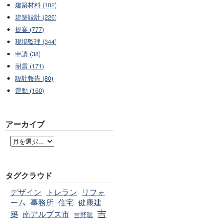
建築材料 (102)
建築設計 (226)
提案 (777)
現場監理 (344)
申請 (38)
耐震 (171)
設計報告 (80)
運動 (160)
アーカイブ
タグクラウド
デザイン
トレラン
リフォ
ーム
事務所
住宅
健康建
吉
築
南アルプス市
吉野聡