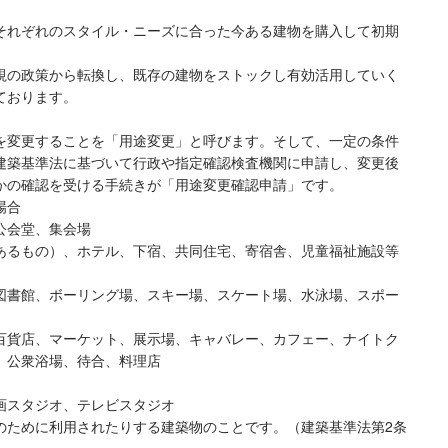
それぞれのスタイル・ニーズに合った今ある建物を購入して初期
。
視の政策から転換し、既存の建物をストックし有効活用していく
ております。
を変更することを「用途変更」と呼びます。そして、一定の条件
建築基準法に基づいて行政や指定確認検査機関に申請し、変更後
かの確認を受ける手続きが「用途変更確認申請」です。
場合
公会堂、集会場
あるもの）、ホテル、下宿、共同住宅、寄宿舎、児童福祉施設等
図書館、ボーリング場、スキー場、スケート場、水泳場、スポー
百貨店、マーケット、展示場、キャバレー、カフェー、ナイトク
、公衆浴場、待合、料理店
画スタジオ、テレビスタジオ
のために利用されたりする建築物のことです。（建築基準法第2条