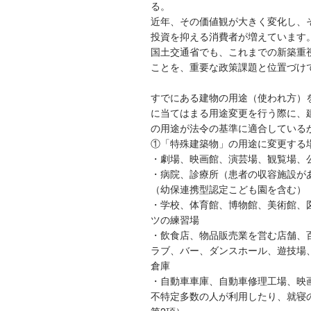
る。
近年、その価値観が大きく変化し、
投資を抑える消費者が増えています
国土交通省でも、これまでの新築重
ことを、重要な政策課題と位置づけ
すでにある建物の用途（使われ方）
に当てはまる用途変更を行う際に、
の用途が法令の基準に適合している
①「特殊建築物」の用途に変更する
・劇場、映画館、演芸場、観覧場、
・病院、診療所（患者の収容施設が
（幼保連携型認定こども園を含む）
・学校、体育館、博物館、美術館、
ツの練習場
・飲食店、物品販売業を営む店舗、
ラブ、バー、ダンスホール、遊技場
倉庫
・自動車車庫、自動車修理工場、映
不特定多数の人が利用したり、就寝