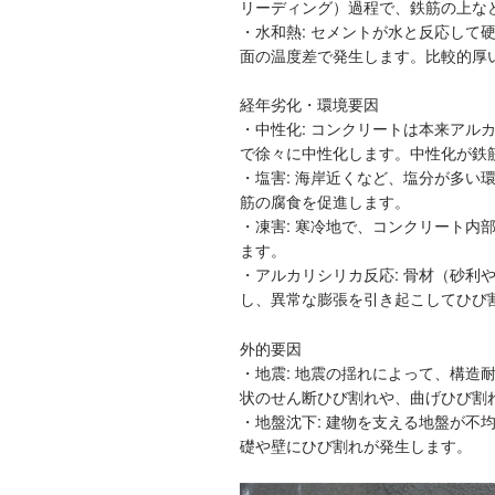
リーディング）過程で、鉄筋の上な
・水和熱: セメントが水と反応して
面の温度差で発生します。比較的厚
経年劣化・環境要因
・中性化: コンクリートは本来アル
で徐々に中性化します。中性化が鉄
・塩害: 海岸近くなど、塩分が多い
筋の腐食を促進します。
・凍害: 寒冷地で、コンクリート内
ます。
・アルカリシリカ反応: 骨材（砂利
し、異常な膨張を引き起こしてひび
外的要因
・地震: 地震の揺れによって、構造
状のせん断ひび割れや、曲げひび割
・地盤沈下: 建物を支える地盤が不
礎や壁にひび割れが発生します。