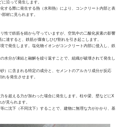
どに沿って発生します。
硬化する際に発生する熱（水和熱）により、コンクリート内部と表
い部材に見られます。
カリ性で鉄筋を錆から守っていますが、空気中の二酸化炭素の影響
筋に達すると、鉄筋が腐食しひび割れを引き起こします。
環境で発生します。塩化物イオンがコンクリート内部に侵入し、鉄
部の水分が凍結と融解を繰り返すことで、組織が破壊されて発生し
や砂）に含まれる特定の成分と、セメントのアルカリ成分が反応
割れを発生させます。
耐力を超える力が加わった場合に発生します。柱や梁、壁などにX
れが見られます。
均等に沈下（不同沈下）することで、建物に無理な力がかかり、基