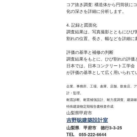
コア抜き調査: 構造体から円筒状に
化の深さを詳細に分析します。
4. 記録と図面化
調査結果は、写真撮影とともにひび
割れの位置、長さ、幅などを詳細に
評価の基準と補修の判断
調査結果をもとに、ひび割れの評価
日本では、日本コンクリート工学会（
が評価の基準として広く用いられて
企業、事務所、工場、倉庫、店舗、飲食店、ア
計・監理。
耐震診断、耐震補強設計、耐力度調査、建築確
特殊建築物定期報告書検査作成
山梨県甲府市
吉野聡建築設計室
山梨県 甲府市 徳行3-3-25
TEL 055-222-6644