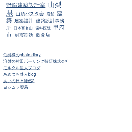
山梨
野聡建築設計室
県
建
山頂パスタ会
店舗
築
建築設計
建築設計事務
甲府
所
日本百名山
歯科医院
市
耐震診断
飲食店
伯爵様のphoto diary
溶射の村田ボーリング技研株式会社
モルタル星人ブログ
あめつち菜人blog
あいの日々徒然2
ヨシムラ薬局