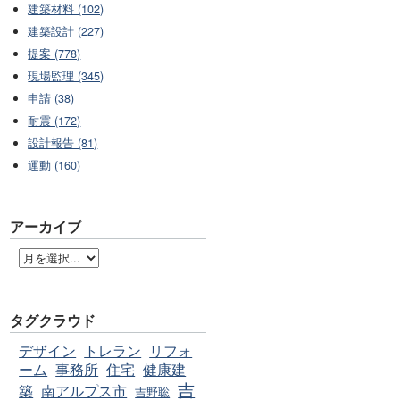
建築材料 (102)
建築設計 (227)
提案 (778)
現場監理 (345)
申請 (38)
耐震 (172)
設計報告 (81)
運動 (160)
アーカイブ
タグクラウド
デザイン
トレラン
リフォ
ーム
事務所
住宅
健康建
吉
築
南アルプス市
吉野聡