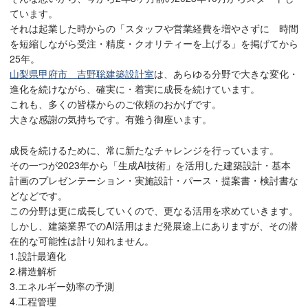
ています。
それは起業した時からの「スタッフや営業経費を増やさずに 時間
を短縮しながら受注・精度・クオリティーを上げる」を掲げてから
25年。
山梨県甲府市 吉野聡建築設計室
は、あらゆる分野で大きな変化・
進化を続けながら、確実に・着実に成長を続けています。
これも、多くの皆様からのご依頼のおかげです。
大きな感謝の気持ちです。有難う御座います。
成長を続けるために、常に新たなチャレンジを行っています。
その一つが2023年から「生成AI技術」を活用した建築設計・基本
計画のプレゼンテーション・実施設計・パース・提案書・検討書な
どなどです。
この分野は更に成長していくので、更なる活用を求めていきます。
しかし、建築業界でのAI活用はまだ発展途上にありますが、その潜
在的な可能性は計り知れません。
1.設計最適化
2.構造解析
3.エネルギー効率の予測
4.工程管理