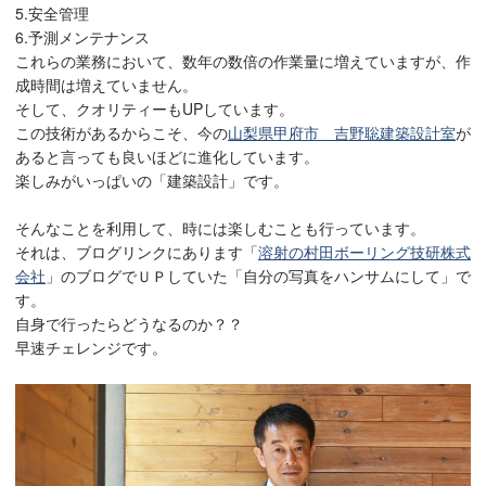
5.安全管理
6.予測メンテナンス
これらの業務において、数年の数倍の作業量に増えていますが、作
成時間は増えていません。
そして、クオリティーもUPしています。
この技術があるからこそ、今の
山梨県甲府市 吉野聡建築設計室
が
あると言っても良いほどに進化しています。
楽しみがいっぱいの「建築設計」です。
そんなことを利用して、時には楽しむことも行っています。
それは、ブログリンクにあります「
溶射の村田ボーリング技研株式
会社
」のブログでＵＰしていた「自分の写真をハンサムにして」で
す。
自身で行ったらどうなるのか？？
早速チェレンジです。