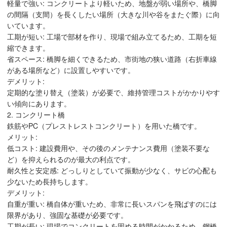
軽量で強い: コンクリートより軽いため、地盤が弱い場所や、橋脚
の間隔（支間）を長くしたい場所（大きな川や谷をまたぐ際）に向
いています。
工期が短い: 工場で部材を作り、現場で組み立てるため、工期を短
縮できます。
省スペース: 橋脚を細くできるため、市街地の狭い道路（右折車線
がある場所など）に設置しやすいです。
デメリット:
定期的な塗り替え（塗装）が必要で、維持管理コストがかかりやす
い傾向にあります。
2. コンクリート橋
鉄筋やPC（プレストレストコンクリート）を用いた橋です。
メリット:
低コスト: 建設費用や、その後のメンテナンス費用（塗装不要な
ど）を抑えられるのが最大の利点です。
耐久性と安定感: どっしりとしていて振動が少なく、サビの心配も
少ないため長持ちします。
デメリット:
自重が重い: 橋自体が重いため、非常に長いスパンを飛ばすのには
限界があり、強固な基礎が必要です。
工期が長い: 現場でコンクリートを固める時間がかかるため、鋼橋