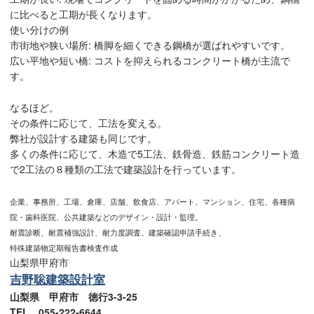
に比べると工期が長くなります。
使い分けの例
市街地や狭い場所: 橋脚を細くできる鋼橋が選ばれやすいです。
広い平地や短い橋: コストを抑えられるコンクリート橋が主流で
す。
なるほど。
その条件に応じて、工法を変える。
弊社が設計する建築も同じです。
多くの条件に応じて、木造で5工法、鉄骨造、鉄筋コンクリート造
で2工法の８種類の工法で建築設計を行っています。
企業、事務所、工場、倉庫、店舗、飲食店、アパート、マンション、住宅、各種病
院・歯科医院、公共建築などのデザイン・設計・監理。
耐震診断、耐震補強設計、耐力度調査、建築確認申請手続き、
特殊建築物定期報告書検査作成
山梨県甲府市
吉野聡建築設計室
山梨県 甲府市 徳行3-3-25
TEL 055-222-6644